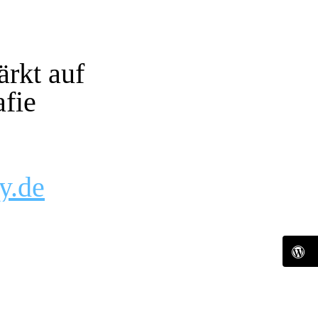
ärkt auf
afie
y.de